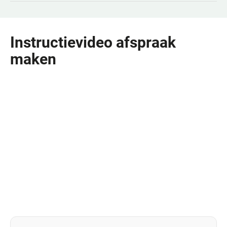
Onze praktijkondersteuners nemen extra tijd voor
begeleiding en controles bij bepaalde zorgvragen.
U kunt bij hen terecht voor:
Instructievideo afspraak
Lichamelijke klachten (POH-Somatiek)
maken
Diabeteszorg en controles
Astma en COPD
Hoge bloeddruk en hart- en vaatziekten
Leefstijladvies (bijv. stoppen met roken,
voeding, beweging)
Ouderenzorg
Psychische klachten (POH-GGZ)
Spannings- en stressklachten
Sombere gevoelens of depressieve klachten
Angst of paniek