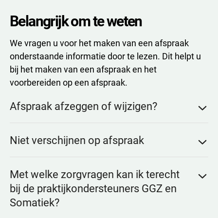
Belangrijk om te weten
We vragen u voor het maken van een afspraak
onderstaande informatie door te lezen. Dit helpt u
bij het maken van een afspraak en het
voorbereiden op een afspraak.
Afspraak afzeggen of wijzigen?
Kunt u toch niet naar uw afspraak komen? Laat het
Niet verschijnen op afspraak
ons dan uiterlijk
24 uur van tevoren
weten. Dit kan
eenvoudig via uw patiëntenomgeving of
Hier kunt u lezen wat ons beleid is als u niet
telefonisch bij onze assistente. Zo kunnen wij de
Met welke zorgvragen kan ik terecht
verschijnt op een afspraak zonder afmelding:
Niet
tijd vrijmaken voor een andere patiënt.
verschijnen op afspraak
bij de praktijkondersteuners GGZ en
Somatiek?