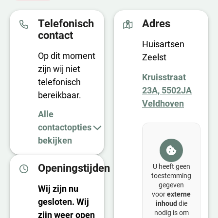
Telefonisch
Adres
contact
Huisartsen
Op dit moment
Zeelst
zijn wij niet
Kruisstraat
telefonisch
23A, 5502JA
bereikbaar.
Veldhoven
Alle
contactopties
bekijken
Openingstijden
U heeft geen
toestemming
gegeven
Wij zijn nu
voor
externe
gesloten. Wij
inhoud
die
nodig is om
zijn weer open