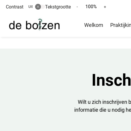
100%
Contrast
Tekstgrootte
Tekst
Tekst
-
+
Uit
verkleinen
vergroten
Hoofd
met
met
Welkom
Praktijki
10%
10%
menu
Insch
Wilt u zich inschrijven
informatie die u nodig he