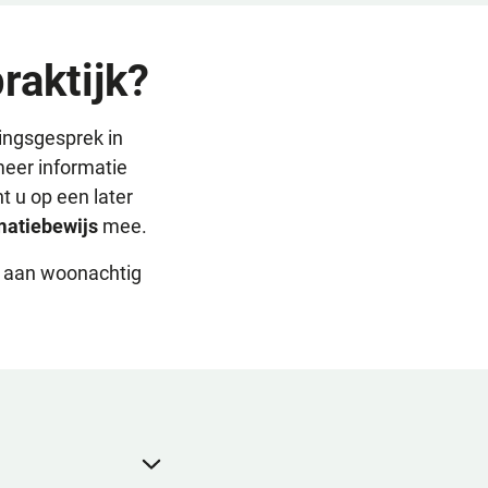
praktijk?
kingsgesprek in
meer informatie
nt u op een later
imatiebewijs
mee.
n aan woonachtig