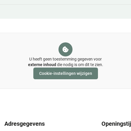
is het belangrijk om:
sarts
te vragen om uw medische gegevens naar ons door 
keraar
door te geven dat u zich bij onze praktijk heeft i
 dat uw dossier compleet is en u altijd de juiste zorg krij
U heeft geen toestemming gegeven voor
externe inhoud
die nodig is om dit te zien.
Cookie-instellingen wijzigen
Adresgegevens
Openingsti