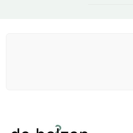
Na uw inschrijving 
Uw
vorige hui
Uw
zorgverze
Zo zorgen we ervoor