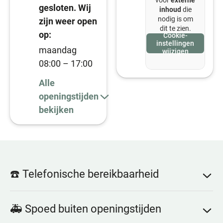
voor
externe
gesloten. Wij
inhoud
die
nodig is om
zijn weer open
dit te zien.
op:
Cookie-
instellingen
maandag
wijzigen
08:00 – 17:00
Alle
openingstijden
bekijken
☎️ Telefonische bereikbaarheid
Onze assistentes zijn telefonisch bereikbaar tijdens
🚑 Spoed buiten openingstijden
openingstijden. Tijdens pauzes zijn we tijdelijk niet
bereikbaarheid