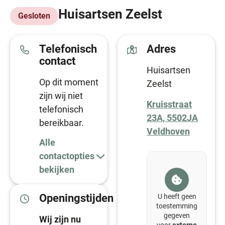
Huisartsen Zeelst
Gesloten
Telefonisch
Adres
contact
Huisartsen
Op dit moment
Zeelst
zijn wij niet
Kruisstraat
telefonisch
23A, 5502JA
bereikbaar.
Veldhoven
Alle
contactopties
bekijken
Openingstijden
U heeft geen
toestemming
gegeven
Wij zijn nu