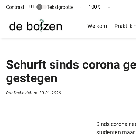
100%
Contrast
Tekstgrootte
Tekst
Tekst
-
+
Uit
verkleinen
vergroten
Hoofd
met
met
Welkom
Praktijki
10%
10%
menu
Schurft sinds corona ge
gestegen
Publicatie datum:
30-01-2026
Sinds corona nee
studenten maar 