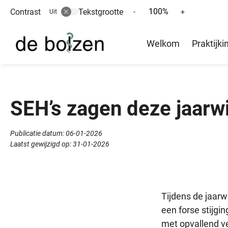
100%
Contrast
Tekstgrootte
Tekst
Tekst
-
+
Uit
verkleinen
vergroten
Hoofd
met
met
Welkom
Praktijki
10%
10%
menu
SEH’s zagen deze jaarw
Publicatie datum:
06-01-2026
Laatst gewijzigd op:
31-01-2026
Tijdens de jaar
een forse stijgi
met opvallend v