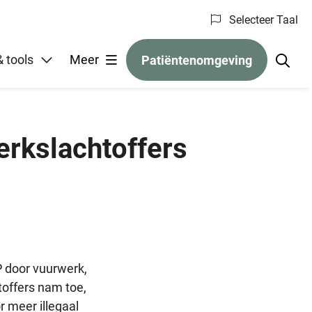
Selecteer Taal
gelen
 tools
Meer
Patiëntenomgeving
erkslachtoffers
 door vuurwerk,
htoffers nam toe,
 meer illegaal