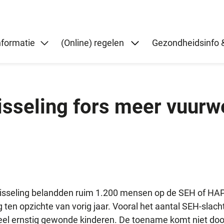
Submenu: (Online) re
nformatie
(Online) regelen
Gezondheidsinfo &
isseling fors meer vuurw
wisseling belandden ruim 1.200 mensen op de SEH of HAP
ng ten opzichte van vorig jaar. Vooral het aantal SEH-slac
eel ernstig gewonde kinderen. De toename komt niet door